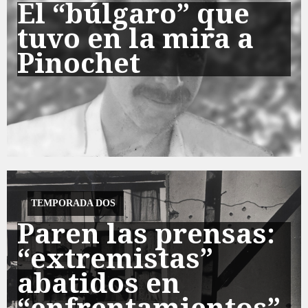
El “búlgaro” que
tuvo en la mira a
Pinochet
TEMPORADA DOS
Paren las prensas:
“extremistas”
abatidos en