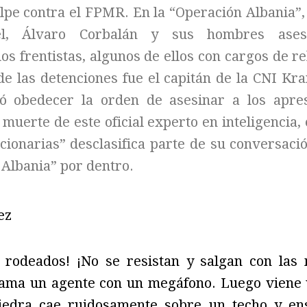
pe contra el FPMR. En la “Operación Albania”,
el, Álvaro Corbalán y sus hombres ases
s frentistas, algunos de ellos con cargos de r
de las detenciones fue el capitán de la CNI Kr
ó obedecer la orden de asesinar a los apre
muerte de este oficial experto en inteligencia, e
cionarias” desclasifica parte de su conversació
 Albania” por dentro.
ez
 rodeados! ¡No se resistan y salgan con las 
ama un agente con un megáfono. Luego viene un
iedra cae ruidosamente sobre un techo y en