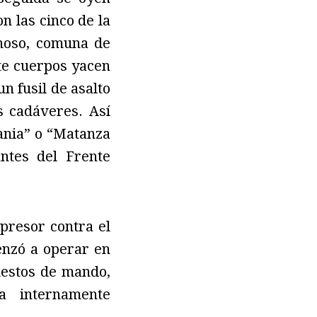
n las cinco de la
noso, comuna de
ete cuerpos yacen
n fusil de asalto
s cadáveres. Así
ania” o “Matanza
ntes del Frente
presor contra el
enzó a operar en
uestos de mando,
a internamente