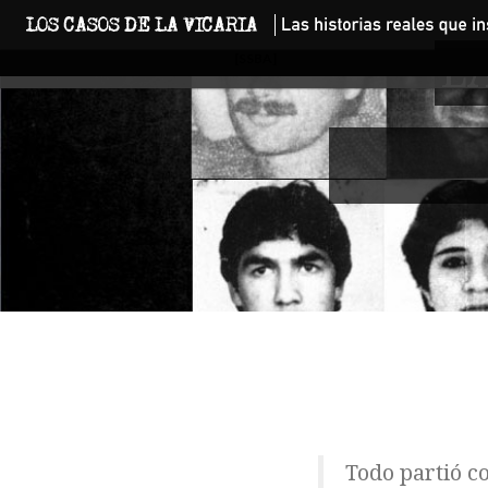
L
[SSBA]
Todo partió c