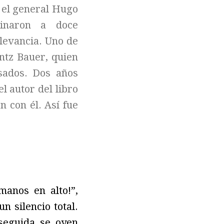
 el general Hugo
inaron a doce
elevancia. Uno de
antz Bauer, quien
sados. Dos años
l autor del libro
n con él. Así fue
manos en alto!”,
 silencio total.
seguida se oyen