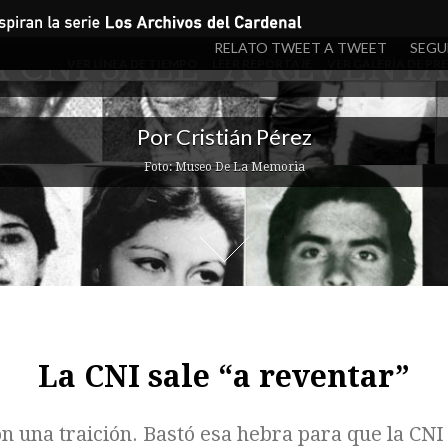
RELATO TWEET A TWEET
SEGU
A CNI SALE “A REVENTA
VER LÍNEA DE TIEMPO
LEER REPORTAJE
VER GALERÍA DE PR
Por Cristián Pérez
Foto: Museo De La Memoria
La CNI sale “a reventar”
on una traición. Bastó esa hebra para que la CN