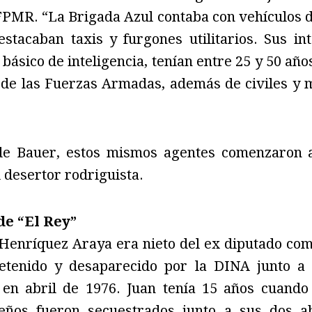
PMR. “La Brigada Azul contaba con vehículos de
estacaban taxis y furgones utilitarios. Sus in
básico de inteligencia, tenían entre 25 y 50 año
 de las Fuerzas Armadas, además de civiles y m
de Bauer, estos mismos agentes comenzaron a 
 desertor rodriguista.
de “El Rey”
enríquez Araya era nieto del ex diputado co
detenido y desaparecido por la DINA junto a 
 en abril de 1976. Juan tenía 15 años cuand
ños fueron secuestrados junto a sus dos ab