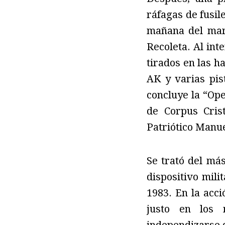
ráfagas de fusil
mañana del mar
Recoleta. Al int
tirados en las h
AK y varias pis
concluye la “Op
de Corpus Cris
Patriótico Manu
Se trató del má
dispositivo mil
1983. En la acc
justo en los 