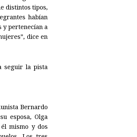
 distintos tipos,
tegrantes habían
s y pertenecían a
ujeres”, dice en
seguir la pista
munista Bernardo
su esposa, Olga
o él mismo y dos
uelos. Los tres