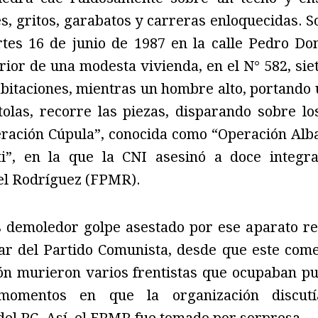
es, gritos, garabatos y carreras enloquecidas. So
tes 16 de junio de 1987 en la calle Pedro Do
erior de una modesta vivienda, en el N° 582, si
abitaciones, mientras un hombre alto, portando u
tolas, recorre las piezas, disparando sobre lo
eración Cúpula”, conocida como “Operación Alb
ti”, en la que la CNI asesinó a doce integra
el Rodríguez (FPMR).
s demoledor golpe asestado por ese aparato re
itar del Partido Comunista, desde que este com
ión murieron varios frentistas que ocupaban p
momentos en que la organización discutí