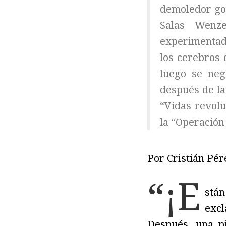
demoledor gol
Salas Wenz
experimentado
los cerebros 
luego se neg
después de la 
“Vidas revolu
la “Operación
Por Cristián Pér
“¡E
stán
excl
Después, una p