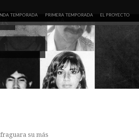
NDA TEMPORADA
PRIMERA TEMPORADA
EL PROYECTO
R”
A
ENSA
A
A
I fraguara su más