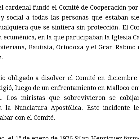
l cardenal fundó el Comité de Cooperación por 
l y social a todas las personas que estaban si
ualquiera que se sintiera sin protección. El C
 ecuménica, en la que participaban la Iglesia Ca
biteriana, Bautista, Ortodoxa y el Gran Rabino
e.
vio obligado a disolver el Comité en diciembre
xigió, luego de un enfrentamiento en Malloco en
 Los miristas que sobrevivieron se cobijar
 la Nunciatura Apostólica. Este incidente l
abar con el Comité.
o, el 1º de enero de 1976 Silva Henríquez formó