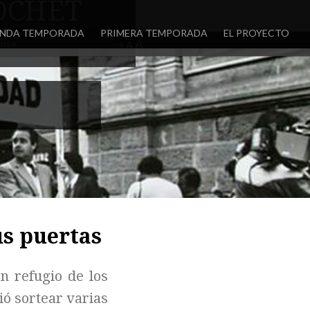
NOCHET
NDA TEMPORADA
PRIMERA TEMPORADA
EL PROYECTO
A
ENSA
A
A
us puertas
en refugio de los
ió sortear varias