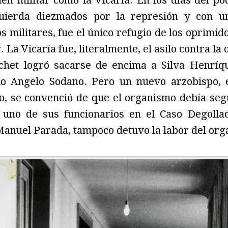
men militar como la Vicaría. En los días del pod
quierda diezmados por la represión y con un
s militares, fue el único refugio de los oprimid
 La Vicaría fue, literalmente, el asilo contra la 
ochet logró sacarse de encima a Silva Henríqu
io Angelo Sodano. Pero un nuevo arzobispo, e
o, se convenció de que el organismo debía segu
 uno de sus funcionarios en el Caso Degollad
Manuel Parada, tampoco detuvo la labor del org