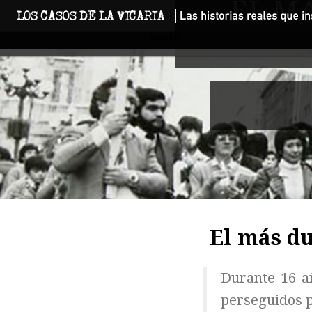
EL MÁ
[SSBA]
El más du
Durante 16 añ
perseguidos p