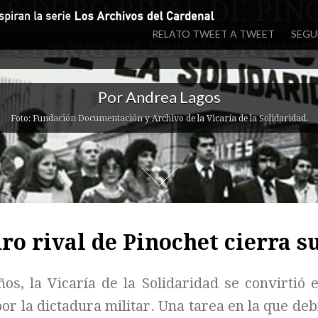
S DURO RIVAL DE PI
RELATO TWEET A TWEET
SEGU
CIERRA SUS PUERTAS
VER LÍNEA DE TIEMPO
LEER REPORTAJE
VER GALERÍA DE PR
Por Andrea Lagos
Foto: Fundación Documentación y Archivo de la Vicaría de la Solidaridad.
ro rival de Pinochet cierra s
os, la Vicaría de la Solidaridad se convirtió 
or la dictadura militar. Una tarea en la que deb