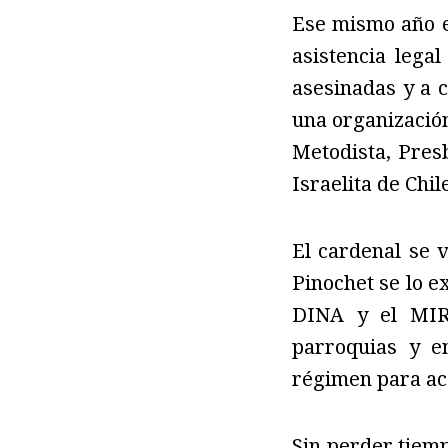
Ese mismo año e
asistencia lega
asesinadas y a c
una organización
Metodista, Pres
Israelita de Chil
El cardenal se 
Pinochet se lo e
DINA y el MIR.
parroquias y en
régimen para ac
Sin perder tiemp