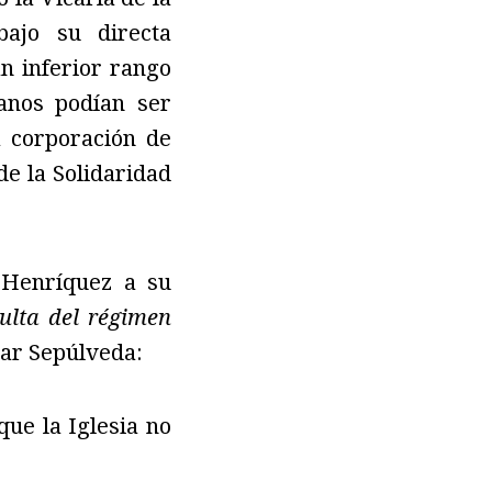
bajo su directa
an inferior rango
anos podían ser
a corporación de
de la Solidaridad
 Henríquez a su
culta del régimen
car Sepúlveda:
ue la Iglesia no