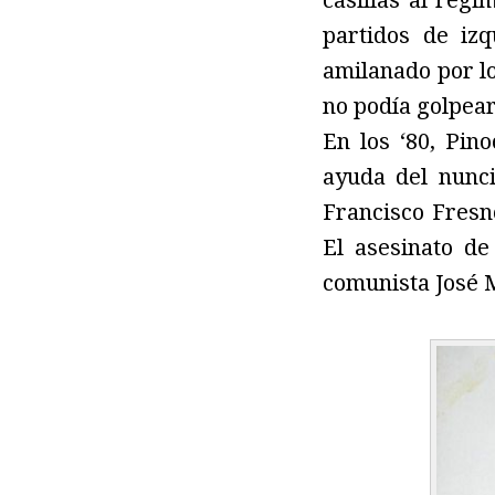
casillas al régi
partidos de iz
amilanado por lo
no podía golpear.
En los ‘80, Pin
ayuda del nunc
Francisco Fresn
El asesinato de
comunista José 