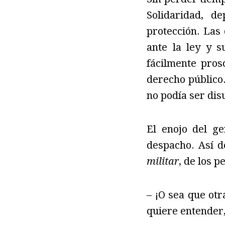
Solidaridad, d
protección. Las 
ante la ley y 
fácilmente pros
derecho público.
no podía ser dis
El enojo del g
despacho. Así d
militar
, de los 
– ¡O sea que ot
quiere entender,