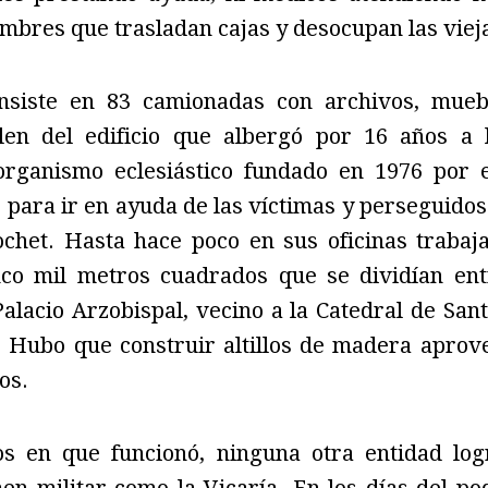
mbres que trasladan cajas y desocupan las vieja
siste en 83 camionadas con archivos, muebl
len del edificio que albergó por 16 años a l
 organismo eclesiástico fundado en 1976 por 
 para ir en ayuda de las víctimas y perseguidos
chet. Hasta hace poco en sus oficinas traba
nco mil metros cuadrados que se dividían ent
Palacio Arzobispal, vecino a la Catedral de San
. Hubo que construir altillos de madera aprov
os.
os en que funcionó, ninguna otra entidad log