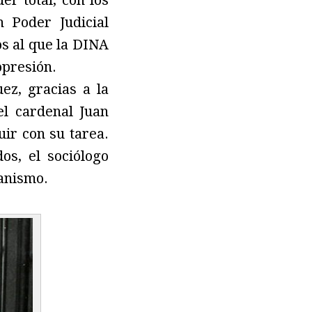
er total, con los
 Poder Judicial
os al que la DINA
opresión.
ez, gracias a la
l cardenal Juan
ir con su tarea.
os, el sociólogo
anismo.