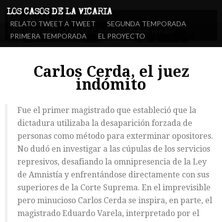
Por Alejandra Matus
RELATO TWEET A TWEET
SEGUNDA TEMPORADA
Foto: Archivo diario La Nación. Universidad Diego Portales
PRIMERA TEMPORADA
EL PROYECTO
Carlos Cerda, el juez
indómito
Fue el primer magistrado que estableció que la
dictadura utilizaba la desaparición forzada de
personas como método para exterminar opositores.
No dudó en investigar a las cúpulas de los servicios
represivos, desafiando la omnipresencia de la Ley
de Amnistía y enfrentándose directamente con sus
superiores de la Corte Suprema. En el imprevisible
pero minucioso Carlos Cerda se inspira, en parte, el
magistrado Eduardo Varela, interpretado por el