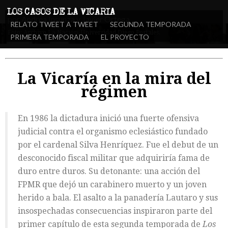
por Andrea Insunza y Javier Ortega
RELATO TWEET A TWEET
SEGUNDA TEMPORADA
Foto: Archivo La Nación. Universidad Diego Portales.
PRIMERA TEMPORADA
EL PROYECTO
La Vicaría en la mira del
régimen
En 1986 la dictadura inició una fuerte ofensiva
judicial contra el organismo eclesiástico fundado
por el cardenal Silva Henríquez. Fue el debut de un
desconocido fiscal militar que adquiriría fama de
duro entre duros. Su detonante: una acción del
FPMR que dejó un carabinero muerto y un joven
herido a bala. El asalto a la panadería Lautaro y sus
insospechadas consecuencias inspiraron parte del
primer capítulo de esta segunda temporada de
Los